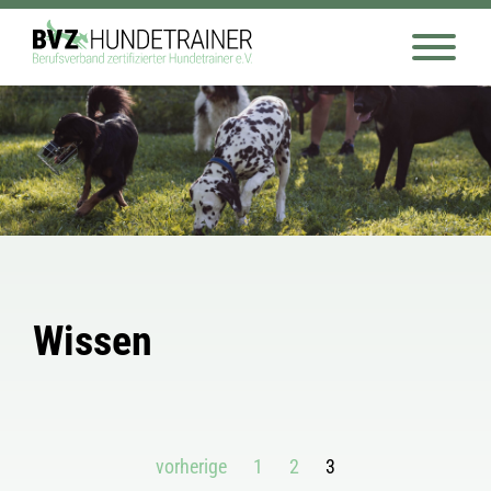
Wissen
vorherige
1
2
3