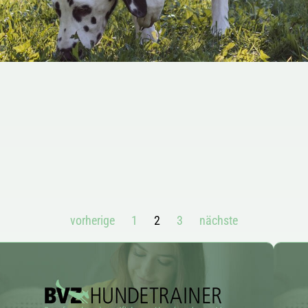
vorherige
1
2
3
nächste